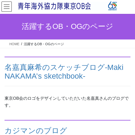
コ
ナ
ン
ビ
テ
ゲ
ン
ー
活躍するOB・OGのページ
ツ
シ
へ
ョ
ス
ン
HOME
活躍するOB・OGのページ
キ
に
ッ
移
プ
動
名嘉真麻希のスケッチブログ-Maki
NAKAMA’s sketchbook-
東京OB会のロゴをデザインしていただいた名嘉真さんのブログで
す。
カジマンのブログ