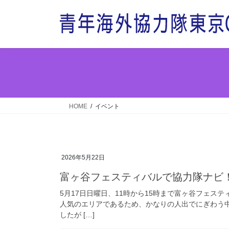
コ
ナ
ン
ビ
テ
ゲ
ン
ー
ツ
シ
へ
ョ
ス
ン
キ
に
ッ
移
HOME
イベント
プ
動
2026年5月22日
富ヶ谷フェスティバルで協力隊ナビ
5月17日日曜日、11時から15時まで富ヶ谷フェス
人気のエリアであるため、かなりの人出でにぎわう
したが […]