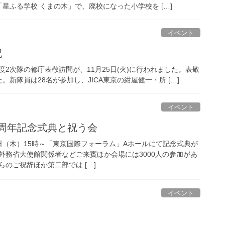
ふる学校 くまの木」で、廃校になった小学校を […]
イベント
記
年度2次隊の都庁表敬訪問が、11月25日(火)に行われました。表敬
新隊員は28名が参加し、JICA東京の紺屋健一・所 […]
イベント
60周年記念式典と祝う会
3日（木）15時～「東京国際フォーラム」Aホールにて記念式典が
外務省大使館関係者などご来賓ほか会場には3000人の参加があ
のご祝辞ほか第二部では […]
イベント