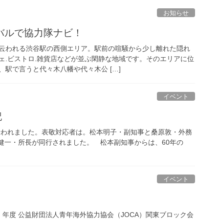
お知らせ
バルで協力隊ナビ！
云われる渋谷駅の西側エリア。駅前の喧騒から少し離れた隠れ
ェ.ビストロ.雑貨店などが並ぶ閑静な地域です。そのエリアに位
駅で言うと代々木八幡や代々木公 […]
イベント
記
に行われました。表敬対応者は。松本明子・副知事と桑原敦・外務
屋健一・所長が同行されました。 松本副知事からは、60年の
イベント
2025）年度 公益財団法人青年海外協力協会（JOCA）関東ブロック会