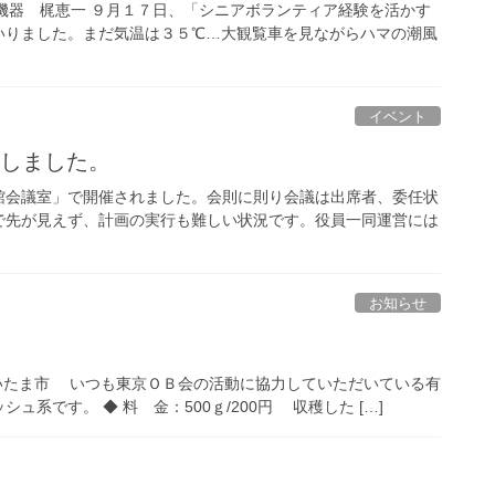
機器 梶恵一 ９月１７日、「シニアボランティア経験を活かす
いりました。まだ気温は３５℃…大観覧車を見ながらハマの潮風
イベント
施しました。
館会議室」で開催されました。会則に則り会議は出席者、委任状
で先が見えず、計画の実行も難しい状況です。役員一同運営には
お知らせ
所：さいたま市 いつも東京ＯＢ会の活動に協力していただいている有
系です。 ◆ 料 金：500ｇ/200円 収穫した […]