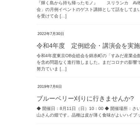
『輝く島から持ち帰ったモノ』 スリランカ AV
会」の月例イベントのゲスト講師として話をしてま
を受けて会 […]
2022年7月30日
令和4年度 定例総会・講演会を実
令和4年度東京OB会総会を錦糸町の「すみだ産業会
を含め問題なく進行致しました。まだコロナの影響
努力ていま […]
2019年7月6日
ブルーベリー刈りに行きませんか?
◆ 開催日：8月11日（日）10：00 ◆ 開催場
山さんの畑です。品種は皮が薄く食味がよいハイブッシュ