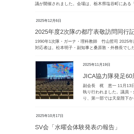
議が開催されました。会場は、栃木県塩谷町にある「星
2025年12月6日
2025年度2次隊の都庁表敬訪問同行
1990年1次隊・ガーナ・理科教師 竹山哲司 2025
対応者は。松本明子・副知事と桑原敦・外務長でした。
2025年11月19日
JICA協力隊発足
副会長 梶 恵一 11月1
執り行われました。議員・
り、第一部では天皇陛下から
2025年10月17日
SV会「水曜会体験発表の報告」